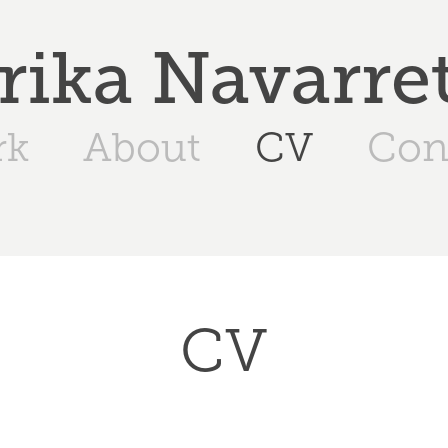
rika Navarre
rk
About
CV
Con
CV